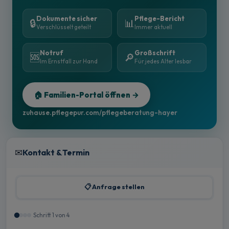
Dokumente sicher
Pflege-Bericht
🔒
📊
Verschlüsselt geteilt
Immer aktuell
Notruf
Großschrift
🆘
🔎
Im Ernstfall zur Hand
Für jedes Alter lesbar
🏠 Familien-Portal öffnen →
zuhause.pflegepur.com/pflegeberatung-hayer
✉
Kontakt & Termin
📋 Anfrage stellen
Schritt 1 von 4