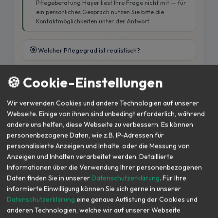
Pflegeberatung Hayer liest Ihre Frage nicht mit — für
ein persönliches Gespräch nutzen Sie bitte die
Kontaktmöglichkeiten unter der Antwort.
🎯
Welcher Pflegegrad ist realistisch?
📝
Wie beantrage ich Verhinderungspflege?
🍪 Cookie-Einstellungen
💶
Wir verwenden Cookies und andere Technologien auf unserer
Was ist der Entlastungsbetrag §45b?
Webseite. Einige von ihnen sind unbedingt erforderlich, während
andere uns helfen, diese Webseite zu verbessern. Es können
personenbezogene Daten, wie z.B. IP-Adressen für
personalisierte Anzeigen und Inhalte, oder die Messung von
Anzeigen und Inhalten verarbeitet werden. Detaillierte
Informationen über die Verwendung Ihrer personenbezogenen
Daten finden Sie in unserer
Datenschutzerklärung
. Für Ihre
Frage stellen →
informierte Einwilligung können Sie sich gerne in unserer
Datenschutzerklärung
eine genaue Auflistung der Cookies und
Der KI-Lotse ersetzt keine ärztliche oder rechtliche Beratung. Bei
anderen Technologien, welche wir auf unserer Webseite
Notfällen: Notruf 112 · Ärztlicher Bereitschaftsdienst 116 117.