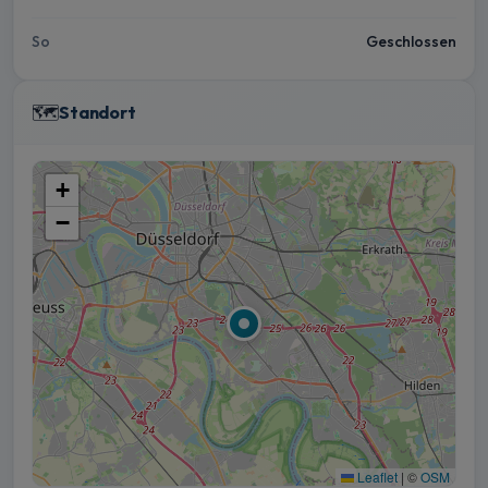
So
Geschlossen
🗺️
Standort
+
−
Leaflet
|
©
OSM