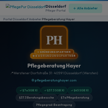
Düsseldorf
← Alle Anbieter
Pflege-Portal
Portal Düsseldorf
Anbieter
Pflegeberatung Hayer
›
›
PH
⭐ GRÜNDUNGSPARTNER
GRÜNDUNGSPARTNER
Pflegeberatung Hayer
📍
Werstener Dorfstraße 31 · 40591 Düsseldorf (Wersten)
🌐 pflegeberatunghayer.com
✓ §7a SGB XI
✓ §37.3 SGB XI
✓ §45 SGB XI
§37.3 Beratungsbesuche
§7a Pflegeberatung
Pflegegrad-Beantragung