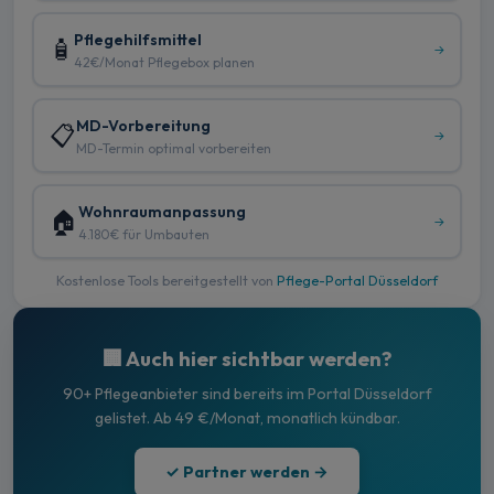
Pflegehilfsmittel
🧴
→
42€/Monat Pflegebox planen
MD-Vorbereitung
📋
→
MD-Termin optimal vorbereiten
Wohnraumanpassung
🏠
→
4.180€ für Umbauten
Kostenlose Tools bereitgestellt von
Pflege-Portal Düsseldorf
🏢 Auch hier sichtbar werden?
90+ Pflegeanbieter sind bereits im Portal Düsseldorf
gelistet. Ab 49 €/Monat, monatlich kündbar.
✓ Partner werden →