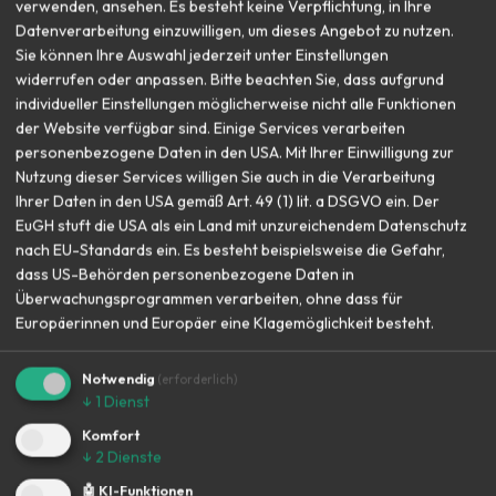
verwenden, ansehen. Es besteht keine Verpflichtung, in Ihre
Bereitgestellt von PflegePur · Anthropic Claude API · DSGVO-konform.
Datenverarbeitung einzuwilligen, um dieses Angebot zu nutzen.
Sie können Ihre Auswahl jederzeit unter Einstellungen
widerrufen oder anpassen. Bitte beachten Sie, dass aufgrund
individueller Einstellungen möglicherweise nicht alle Funktionen
🟢
Verfügbarkeit
der Website verfügbar sind. Einige Services verarbeiten
personenbezogene Daten in den USA. Mit Ihrer Einwilligung zur
Nutzung dieser Services willigen Sie auch in die Verarbeitung
Nimmt neue Klienten an
Ihrer Daten in den USA gemäß Art. 49 (1) lit. a DSGVO ein. Der
EuGH stuft die USA als ein Land mit unzureichendem Datenschutz
nach EU-Standards ein. Es besteht beispielsweise die Gefahr,
✉ Jetzt Kontakt aufnehmen
dass US-Behörden personenbezogene Daten in
Überwachungsprogrammen verarbeiten, ohne dass für
Europäerinnen und Europäer eine Klagemöglichkeit besteht.
⚡
Auf einen Blick
Notwendig
(erforderlich)
↓
1
Dienst
🏥
📍
Komfort
TYP
ORT
↓
2
Dienste
Gründer
Düsseldorf
🤖 KI-Funktionen