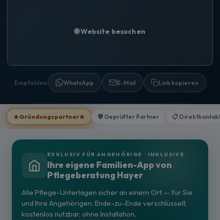
🌐 Website besuchen
Empfehlen:
WhatsApp
E-Mail
Link kopieren
Gründungspartner
🛡️ Geprüfter Partner
📋 Direktkontak
EXKLUSIV FÜR ANGEHÖRIGE · INKLUSIVE
Ihre eigene Familien-App von
Pflegeberatung Hayer
Alle Pflege-Unterlagen sicher an einem Ort — für Sie
und Ihre Angehörigen. Ende-zu-Ende verschlüsselt,
kostenlos nutzbar, ohne Installation.