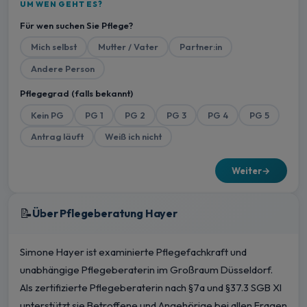
UM WEN GEHT ES?
Für wen suchen Sie Pflege?
Mich selbst
Mutter / Vater
Partner:in
Andere Person
Pflegegrad (falls bekannt)
Kein PG
PG 1
PG 2
PG 3
PG 4
PG 5
Antrag läuft
Weiß ich nicht
Weiter
→
📝
Über Pflegeberatung Hayer
Simone Hayer ist examinierte Pflegefachkraft und
unabhängige Pflegeberaterin im Großraum Düsseldorf.
Als zertifizierte Pflegeberaterin nach §7a und §37.3 SGB XI
unterstützt sie Betroffene und Angehörige bei allen Fragen